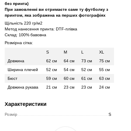
без принта)
При замовленні ви отримаєте саме ту футболку з
принтом, яка зображена на перших фотографіях
Щільність 220 гр/м2
Метод нанесення принта: DTF-плівка
Склад: 100% бавовна
Розмірна сітка:
S
M
L
XL
Довжина
62 см
64 см
73 см
75 см
Ширина плечей
52 см
54 см
52 см
55 см
Бюст
59 см
60 см
61 см
63 см
Довжина рукава
21 см
23 см
23 см
24 см
Характеристики
Розмір
S