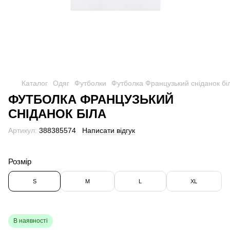
Каталог
Одяг
Футболки
Футболка Французький сніданок бі
ФУТБОЛКА ФРАНЦУЗЬКИЙ
СНІДАНОК БІЛА
Артикул:
388385574
Написати відгук
Розмір
S
M
L
XL
В наявності