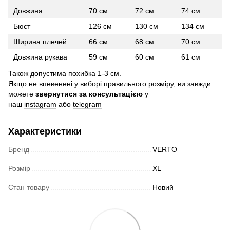
Довжина
70 см
72 см
74 см
Бюст
126 см
130 см
134 см
Ширина плечей
66 см
68 см
70 см
Довжина рукава
59 см
60 см
61 см
Також допустима похибка 1-3 см.
Якщо не впевенені у виборі правильного розміру, ви завжди
можете
звернутися за консультацією
у
наш
instagram
або
telegram
Характеристики
Бренд
VERTO
Розмір
XL
Стан товару
Новий