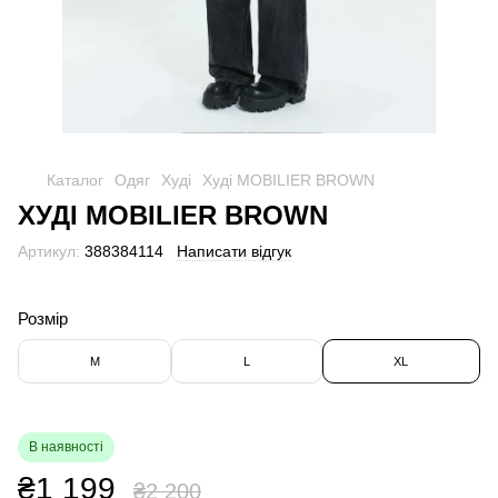
Каталог
Одяг
Худі
Худі MOBILIER BROWN
ХУДІ MOBILIER BROWN
Артикул:
388384114
Написати відгук
Розмір
M
L
XL
В наявності
₴1 199
₴2 200