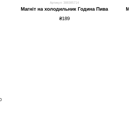
Артикул: 388385714
Магніт на холодильник Година Пива
М
₴189