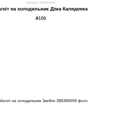
Артикул: 388385690
гніт на холодильник Діма Каляденка
₴189