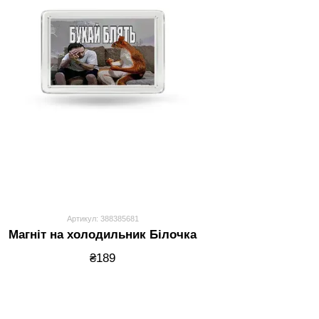
Артикул: 388385681
Магніт на холодильник Білочка
₴189