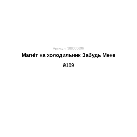
Артикул: 388385696
Магніт на холодильник Забудь Мене
₴189