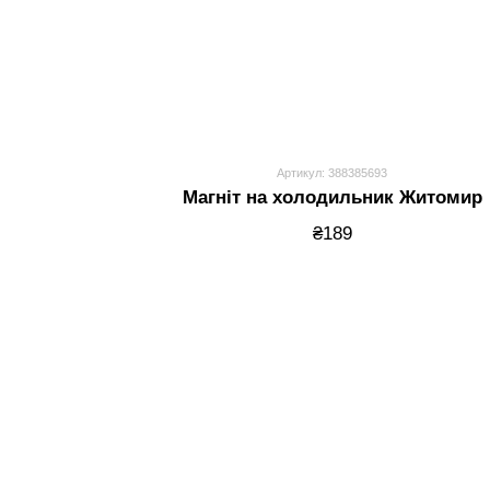
Артикул: 388385693
Магніт на холодильник Житомир
₴189