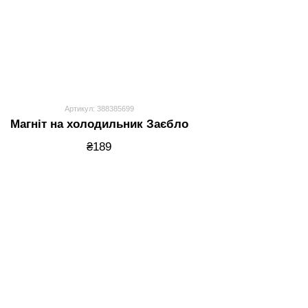
Артикул: 388385699
Магніт на холодильник Заєбло
₴189