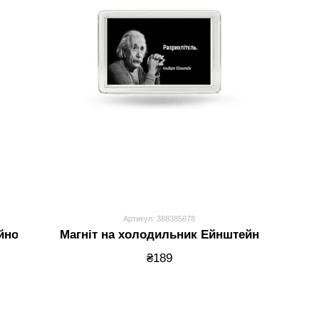
Артикул: 388385678
айном
Магніт на холодильник Ейнштейн
₴189