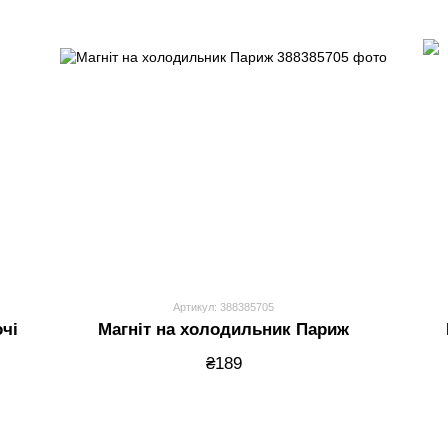
Артикул: 388385705
очі
Магніт на холодильник Париж
₴189