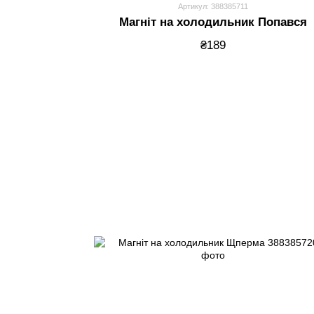
Артикул: 388385711
Магніт на холодильник Попався
₴189