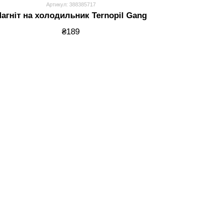
Артикул: 388385717
агніт на холодильник Ternopil Gang
₴189