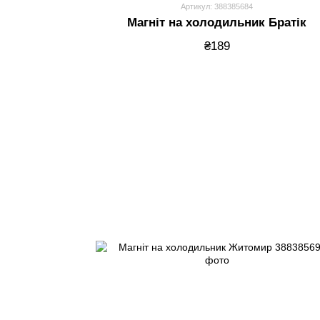
Артикул: 388385684
Магніт на холодильник Братік
₴189