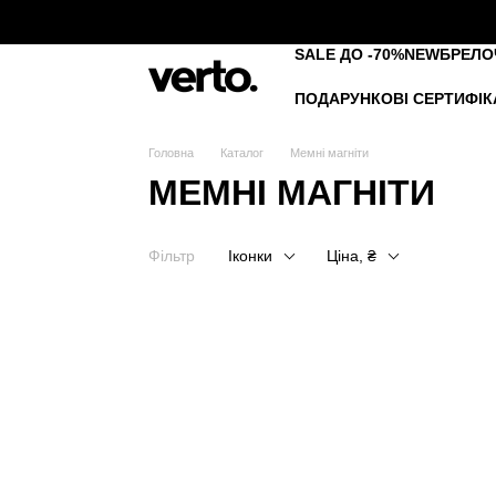
Перейти до основного контенту
SALE ДО -70%
NEW
БРЕЛО
ПОДАРУНКОВІ СЕРТИФІК
Головна
Каталог
Мемні магніти
МЕМНІ МАГНІТИ
Фільтр
Іконки
Ціна, ₴