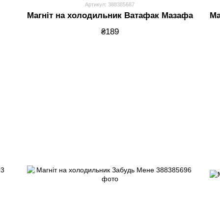
Артикул: 388385687
Магніт на холодильник Ватафак Мазафака
Ма
₴189