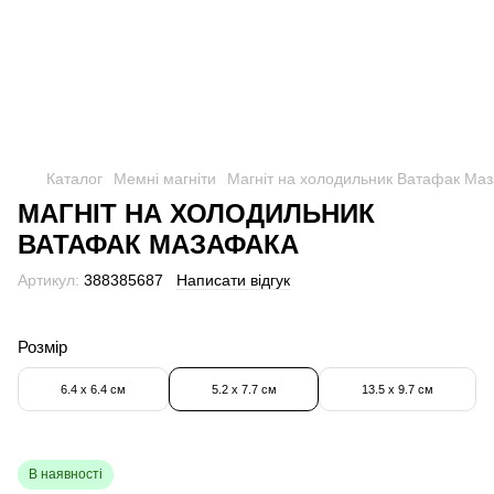
Каталог
Мемні магніти
Магніт на холодильник Ватафак Ма
МАГНІТ НА ХОЛОДИЛЬНИК
ВАТАФАК МАЗАФАКА
Артикул:
388385687
Написати відгук
Розмір
6.4 х 6.4 см
5.2 х 7.7 см
13.5 х 9.7 см
В наявності