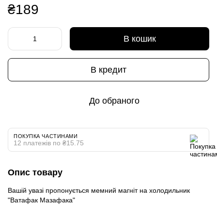
₴189
В кошик
В кредит
До обраного
ПОКУПКА ЧАСТИНАМИ
12 платежів по ₴15.75
Опис товару
Вашій увазі пропонується мемний магніт на холодильник
"Ватафак Мазафака"