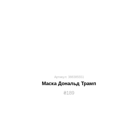
Артикул: 388385551
Маска Дональд Трамп
₴189