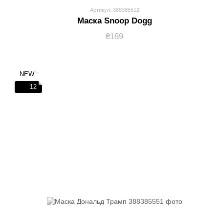
Артикул: 388385512
Маска Snoop Dogg
₴189
NEW
12