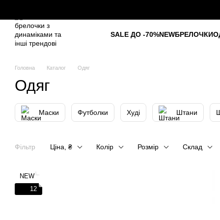
Перейти до основного контенту
SALE ДО -70%
NEW
БРЕЛОЧКИ
О
Головна
Каталог
Одяг
Одяг
Маски
Футболки
Худі
Штани
Фільтр
Ціна, ₴
Колір
Розмір
Склад
NEW
12