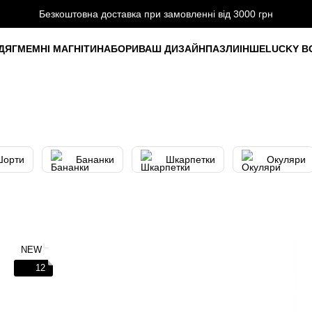
Безкоштовна доставка при замовленні від 3000 грн
ДЯГ
МЕМНІ МАГНІТИ
НАБОРИ
ВАШ ДИЗАЙН
ПАЗЛИ
ІНШЕ
LUCKY B
Шорти
Бананки
Шкарпетки
Окуляри
NEW
12