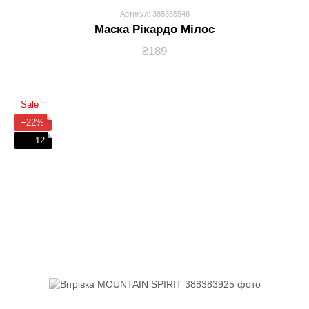
Артикул: 388385548
Маска Рікардо Мілос
₴189
Sale
−22%
12