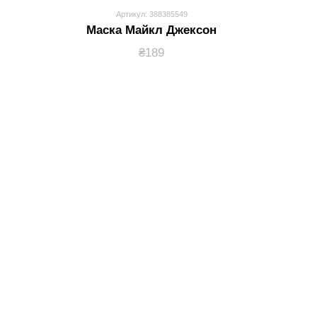
Артикул: 388385549
Маска Майкл Джексон
₴189