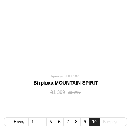
Артикул: 388383925
Вітрівка MOUNTAIN SPIRIT
₴1 399
₴1 800
Назад
1
...
5
6
7
8
9
10
Вперед