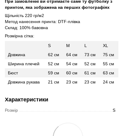
При замовленні ви отримаєте саме ту футболку з
принтом, яка зображена на перших фотографіях
Щільність 220 гр/м2
Метод нанесення принта: DTF-плівка
Склад: 100% бавовна
Розмірна сітка:
S
M
L
XL
Довжина
62 см
64 см
73 см
75 см
Ширина плечей
52 см
54 см
52 см
55 см
Бюст
59 см
60 см
61 см
63 см
Довжина рукава
21 см
23 см
23 см
24 см
Характеристики
Розмір
S