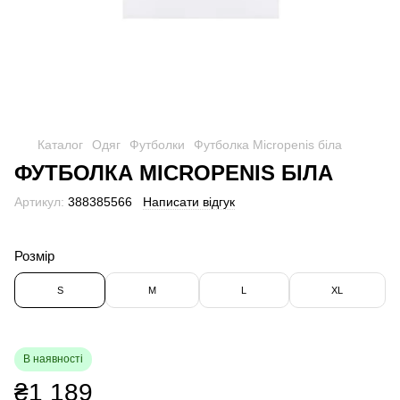
Каталог
Одяг
Футболки
Футболка Micropenis біла
ФУТБОЛКА MICROPENIS БІЛА
Артикул:
388385566
Написати відгук
Розмір
S
M
L
XL
В наявності
₴1 189