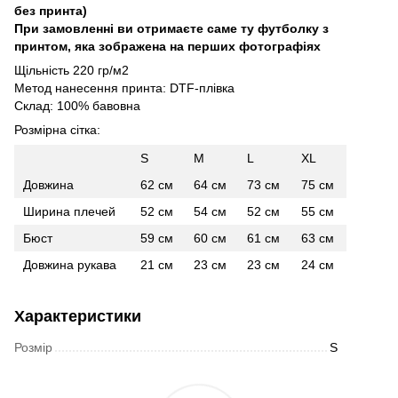
без принта)
При замовленні ви отримаєте саме ту футболку з
принтом, яка зображена на перших фотографіях
Щільність 220 гр/м2
Метод нанесення принта: DTF-плівка
Склад: 100% бавовна
Розмірна сітка:
S
M
L
XL
Довжина
62 см
64 см
73 см
75 см
Ширина плечей
52 см
54 см
52 см
55 см
Бюст
59 см
60 см
61 см
63 см
Довжина рукава
21 см
23 см
23 см
24 см
Характеристики
Розмір
S