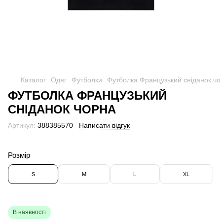
Каталог
Одяг
Футболки
Футболка Французький сніданок ч
ФУТБОЛКА ФРАНЦУЗЬКИЙ
СНІДАНОК ЧОРНА
Артикул:
388385570
Написати відгук
Розмір
S
M
L
XL
В наявності