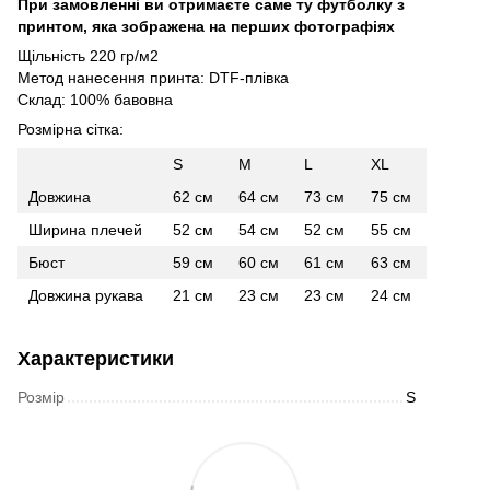
При замовленні ви отримаєте саме ту футболку з
принтом, яка зображена на перших фотографіях
Щільність 220 гр/м2
Метод нанесення принта: DTF-плівка
Склад: 100% бавовна
Розмірна сітка:
S
M
L
XL
Довжина
62 см
64 см
73 см
75 см
Ширина плечей
52 см
54 см
52 см
55 см
Бюст
59 см
60 см
61 см
63 см
Довжина рукава
21 см
23 см
23 см
24 см
Характеристики
Розмір
S