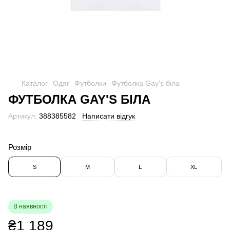
Каталог
Одяг
Футболки
Футболка Gay's біла
ФУТБОЛКА GAY'S БІЛА
Артикул:
388385582
Написати відгук
Розмір
S
M
L
XL
В наявності
₴1 189