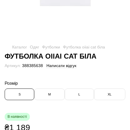
Каталог
Одяг
Футболки
Футболка oiiai cat біла
ФУТБОЛКА OIIAI CAT БІЛА
Артикул:
388385638
Написати відгук
Розмір
S
M
L
XL
В наявності
₴1 189