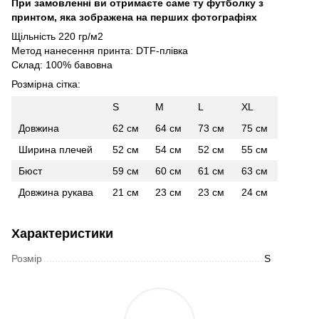
При замовленні ви отримаєте саме ту футболку з
принтом, яка зображена на перших фотографіях
Щільність 220 гр/м2
Метод нанесення принта: DTF-плівка
Склад: 100% бавовна
Розмірна сітка:
S
M
L
XL
Довжина
62 см
64 см
73 см
75 см
Ширина плечей
52 см
54 см
52 см
55 см
Бюст
59 см
60 см
61 см
63 см
Довжина рукава
21 см
23 см
23 см
24 см
Характеристики
Розмір
S