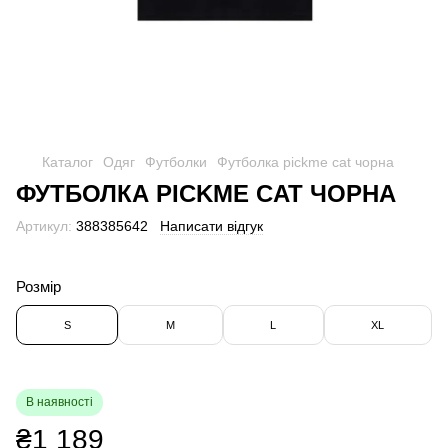
Каталог
Одяг
Футболки
Футболка pickme cat чорна
ФУТБОЛКА PICKME CAT ЧОРНА
Артикул:
388385642
Написати відгук
Розмір
S
M
L
XL
В наявності
₴1 189