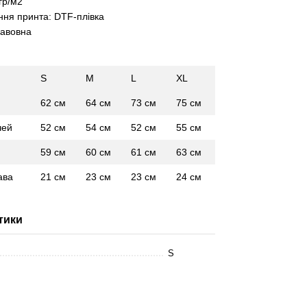
гр/м2
ня принта: DTF-плівка
бавовна
:
S
M
L
XL
62 см
64 см
73 см
75 см
чей
52 см
54 см
52 см
55 см
59 см
60 см
61 см
63 см
ава
21 см
23 см
23 см
24 см
тики
S