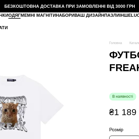
БЕЗКОШТОВНА ДОСТАВКА ПРИ ЗАМОВЛЕННІ ВІД 3000 ГРН
ЧКИ
ОДЯГ
МЕМНІ МАГНІТИ
НАБОРИ
ВАШ ДИЗАЙН
ПАЗЛИ
ІНШЕ
LU
АТИ
Головна
Катал
ФУТБ
FREA
В наявності
₴1 189
Розмір