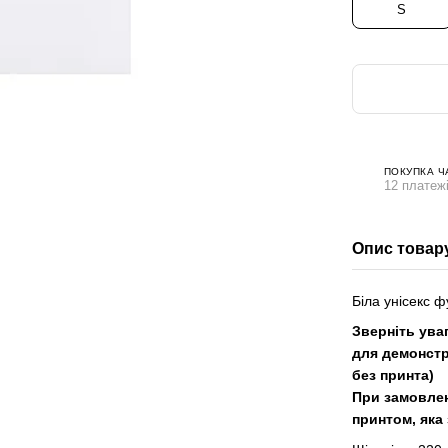
S
ПОКУПКА Ч
12 платежі
Опис товар
Біла унісекс ф
Зверніть ува
для демонстр
без принта)
При замовлен
принтом, яка