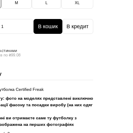
M
L
XL
В кошик
В кредит
АСТИНАМИ
в по ₴99.08
у
утболка Certified Freak
гу: фото на моделях представлені виключно
ації фасону та посадки виробу (на них одяг
ні ви отримаєте саме ту футболку з
 зображена на перших фотографіях