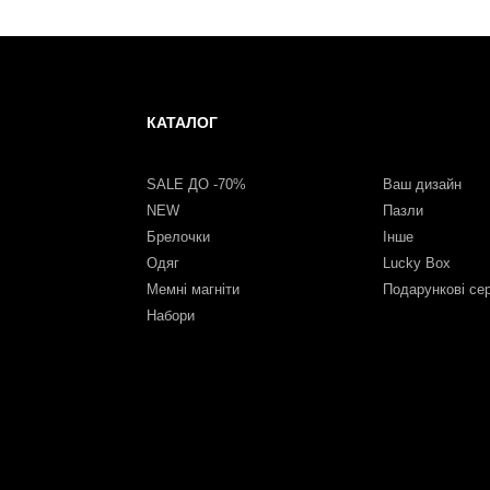
КАТАЛОГ
SALE ДО -70%
Ваш дизайн
NEW
Пазли
Брелочки
Інше
Одяг
Lucky Box
Мемні магніти
Подарункові се
Набори