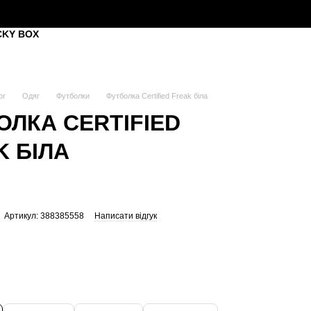
CKY BOX
ог
Одяг
Футболки
Футболка Certified Freak біла
ОЛКА CERTIFIED
K БІЛА
Артикул: 388385558
Написати відгук