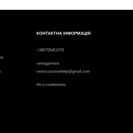
КОНТАКТНА ІНФОРМАЦІЯ
+380755451078
ча
vertogarment
у
vertocustomerhelp@gmail.com
Ми в соцмережах