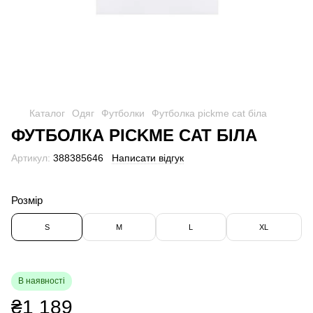
Каталог
Одяг
Футболки
Футболка pickme cat біла
ФУТБОЛКА PICKME CAT БІЛА
Артикул:
388385646
Написати відгук
Розмір
S
M
L
XL
В наявності
₴1 189