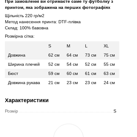
При замовленні ви отримаєте саме ту футболку з
принтом, яка зображена на перших фотографіях
Щільність 220 гр/м2
Метод нанесення принта: DTF-плівка
Склад: 100% бавовна
Розмірна сітка:
S
M
L
XL
Довжина
62 см
64 см
73 см
75 см
Ширина плечей
52 см
54 см
52 см
55 см
Бюст
59 см
60 см
61 см
63 см
Довжина рукава
21 см
23 см
23 см
24 см
Характеристики
Розмір
S