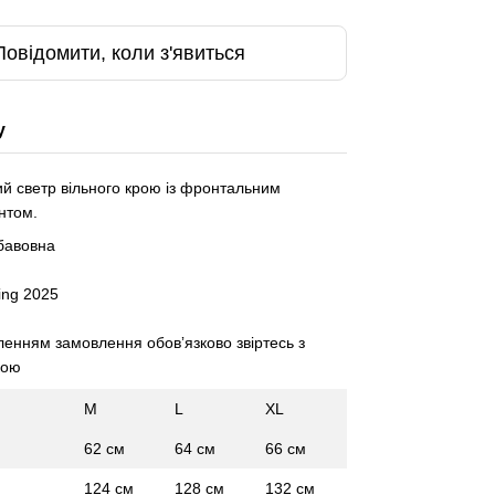
Повідомити, коли з'явиться
у
ий светр вільного крою із фронтальним
интом.
бавовна
ing 2025
нням замовлення обовʼязково звіртесь з
кою
M
L
XL
62 см
64 см
66 см
124 см
128 см
132 см