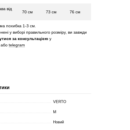
ва від
70 см
73 см
76 см
ма похибка 1-3 см.
нені у виборі правильного розміру, ви завжди
утися за консультацією
у
або
telegram
тики
VERTO
M
Новий