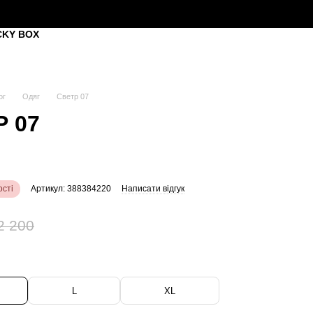
CKY BOX
ог
Одяг
Светр 07
 07
сті
Артикул: 388384220
Написати відгук
2 200
L
XL