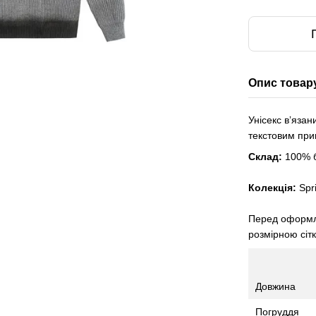
Опис товар
Унісекс вʼязан
текстовим пр
Склад:
100% 
Колекція:
Spr
Перед оформле
розмірною сіт
Довжина
Погруддя