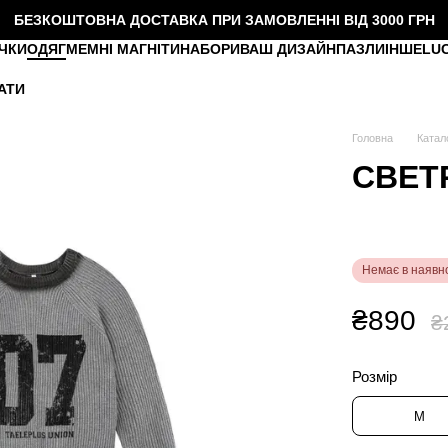
БЕЗКОШТОВНА ДОСТАВКА ПРИ ЗАМОВЛЕННІ ВІД 3000 ГРН
ЧКИ
ОДЯГ
МЕМНІ МАГНІТИ
НАБОРИ
ВАШ ДИЗАЙН
ПАЗЛИ
ІНШЕ
LU
АТИ
Головна
Катал
СВЕТР
Немає в наявно
₴890
₴
Розмір
M